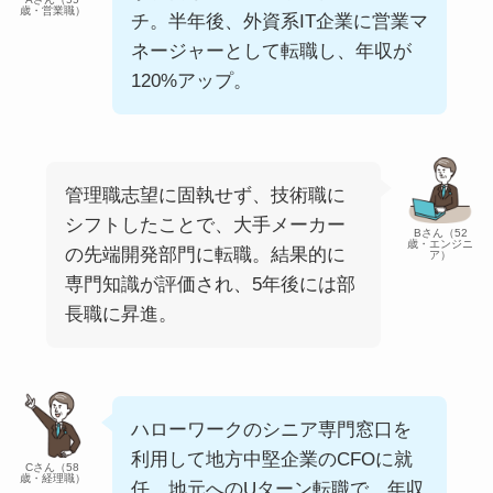
歳・営業職）
チ。半年後、外資系IT企業に営業マ
ネージャーとして転職し、年収が
120%アップ。
管理職志望に固執せず、技術職に
シフトしたことで、大手メーカー
Bさん（52
歳・エンジニ
の先端開発部門に転職。結果的に
ア）
専門知識が評価され、5年後には部
長職に昇進。
ハローワークのシニア専門窓口を
利用して地方中堅企業のCFOに就
Cさん（58
歳・経理職）
任。地元へのUターン転職で、年収